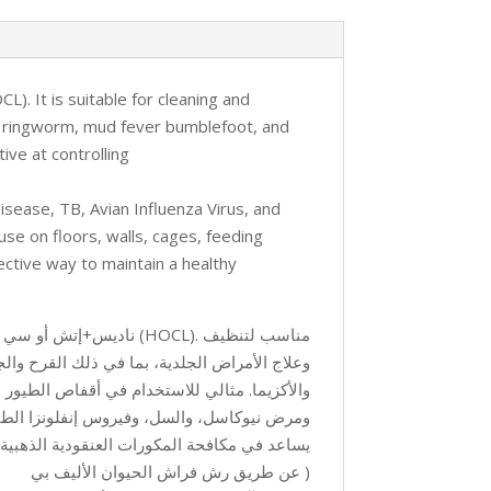
. It is suitable for cleaning and
ons, ringworm, mud fever bumblefoot, and
tive at controlling
Disease, TB, Avian Influenza Virus, and
se on floors, walls, cages, feeding
fective way to maintain a healthy
ناديس+إتش أو سي إل بيت كير هو مطهر ومعقم ومزيل للروائح آمن للغاية، مصنوع من حمض هيبوكلوروس النقي (HOCL). مناسب لتنظيف
وعلاج الأمراض الجلدية، بما في ذلك القرح وال
والأكزيما. مثالي للاستخدام في أقفاص الطيور
يساعد في مكافحة المكورات العنقودية الذهبية 
عن طريق رش فراش الحيوان الأليف بي )