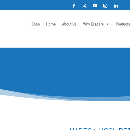
Shop
Home
About Us
Why Ecacare
Products