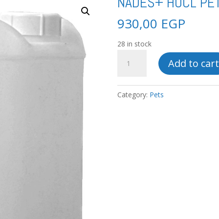
NADES+ HOCL PET
930,00
EGP
28 in stock
NADES+
Add to car
HOCL
PETS
(5L)
Category:
Pets
quantity