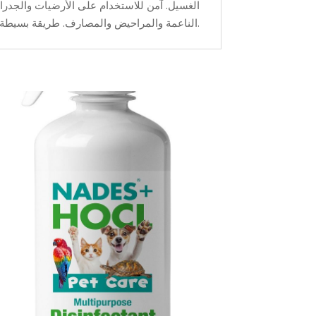
الغسيل. آمن للاستخدام على الأرضيات والجدرا
الناعمة والمراحيض والمصارف. طريقة بسيطة وفعالة للحفاظ على بيئة صحية للحيوانات والطيور. كما يمكن استخدامه كمضاد للروائح للحيوانات والطيور.