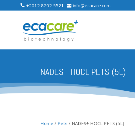
+2012 8202 5521
info@ecacare.com


NADES+ HOCL PETS (5L)
Home
/
Pets
/ NADES+ HOCL PETS (5L)